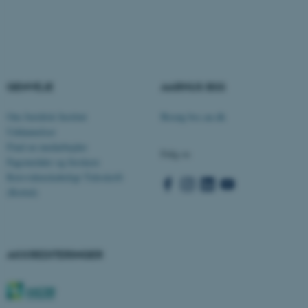
ASP.NET_SessionId
Microsoft Corporation
.au.dk
GENVEJE
AARHUS BSS
Om Juridisk Institut
Besøg bss.au.dk
JSESSIONID
Oracle Corporation
Uddannelser
.au.dk
Find en medarbejder
Følg os
Fagområder og forskere
Retsvidenskabeligt Tidsskrift
(Rettid)
ARRAffinity
Microsoft Corporation
.mitstudie.au.dk
AKKREDITERINGER
esctx
Microsoft Corporation
.login.microsoftonline.com