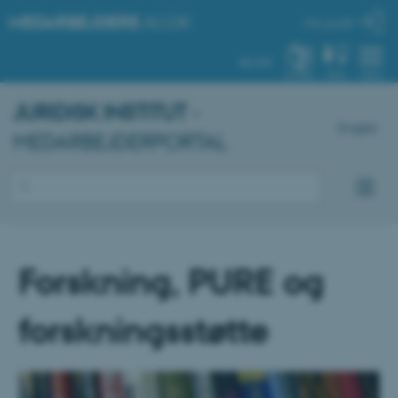
MEDARBEJDERE
.AU.DK
Min profil
AU.DK
SYSTEM
FIND
MENU
JURIDISK INSTITUT
-
English
MEDARBEJDERPORTAL
Forskning, PURE og
forskningsstøtte