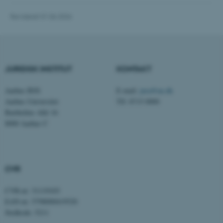
Hjemmesiden kan ikke
fungerer uden disse cookies.
Revideret 01.06.2026
Navn
Udbyder / Domæne
JURIDISK INSTITUT
KONTAKT
be_typo_user
TYPO3 Association
.au.dk
Aarhus BSS
E-mail:
jura@au.dk
Aarhus Universitet
Tlf: 8715 0000
Bartholins Allé 16
fe_typo_user
Typo3 Association
8000 Aarhus C
.au.dk
CVR
CVR-nr: 31119103
EAN-nr: 5798000419520
Stedkode: 5211