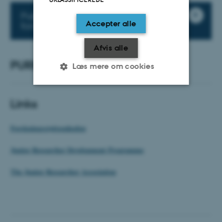
Pulje til studentermedhjælpere til
Accepter alle
forskningsprojekter
Afvis alle
PURE support
Læs mere om cookies
Links
Nødvendige
Statistiske
Marketing
Funktionelle
Uklassificerede
Forskningsstøtteenheden
Junior Researcher Development Programme
Nødvendige cookies hjælper
The Junior Researcher Association
med at gøre hjemmesiden
brugbar ved at aktivere nogle
grundlæggende funktioner
som navigation mm.