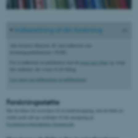
Indberetning af din forskning
Alle forskere tilknyttet AU skal indberette sine
forskningspublikationer i PURE.
For at indberette en publikation skal du
logge ind i Pure
og vælge
den skabelon, der svarer til dit bidrag.
Læs mere om indberetning af publikationer
.
Forskningsstøtte
Har du behov for assistance til en fondsansøgning, kan du finde en
række gode råd og værktøjer til din ansøgning på
Forskningsstøtteenhedens hjemmeside
.