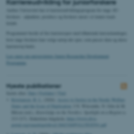
Karriereudvikling for juniorforskere
Aarhus Universitet har et karriereudviklingsprogram for unge AU-
forskere - adjunkter, postdocs og forskere ansat i et tenure track-
forløb.
Programmet består af fire karrierespor med tilhørende kursuskataloger,
hvor unge forskere kan vælge netop det spor, som passer dem og deres
karrierevej bedst.
Læs mere om universitetets Junior Researcher Development
Programme
.
Nyeste publikationer
Sortér efter:
Dato
|
Forfatter
|
Titel
Kristiansen, B. L.
(2026).
Access to Justice in the Nordic Welfare
States and the Issue of Digitisation
. I N. Witcombe, N. Götz & M.
Hilson (red.),
Knowledge on the Nordics: Spotlight on a Region
(s.
213-217). Södertörns högskola.
https://www.diva-
portal.org/smash/get/diva2:2042320/FULLTEXT01.pdf