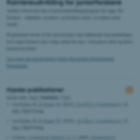
Karriereudvikling for juniorforskere
Aarhus Universitet har et karriereudviklingsprogram for unge AU-
forskere - adjunkter, postdocs og forskere ansat i et tenure track-
forløb.
Programmet består af fire karrierespor med tilhørende kursuskataloger,
hvor unge forskere kan vælge netop det spor, som passer dem og deres
karrierevej bedst.
Læs mere om universitetets Junior Researcher Development
Programme
.
Nyeste publikationer
Forfatter
Sortér efter:
Dato
|
|
Titel
von Eyben, B.
& Isager, H.
(2015).
Lærebog i erstatningsret
. (8.
udg.) Djøf Forlag.
von Eyben, B.
& Isager, H.
(2019).
Lærebog i erstatningsret
. (9
udg.) Djøf Forlag.
V.Greve, A.Jensen
& Nielsen, G. T.
(2005).
Kommenteret