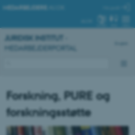
MEDARBEJDERE
.AU.DK
Min profil
AU.DK
SYSTEM
FIND
MENU
JURIDISK INSTITUT
-
English
MEDARBEJDERPORTAL
Forskning, PURE og
forskningsstøtte