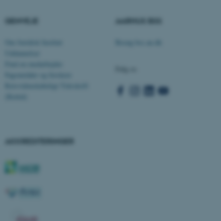
ASP.NET_SessionId
Microsoft Corporation
GENVEJE
AARHUS BSS
.au.dk
Om Juridisk Institut
Besøg bss.au.dk
Uddannelser
Find en medarbejder
Følg os
JSESSIONID
Oracle Corporation
Fagområder og forskere
.au.dk
Retsvidenskabeligt Tidsskrift
(Rettid)
ARRAffinity
Microsoft Corporation
.mitstudie.au.dk
AKKREDITERINGER
esctx
Microsoft Corporation
.login.microsoftonline.com
fpc
Microsoft Corporation
login.microsoftonline.com