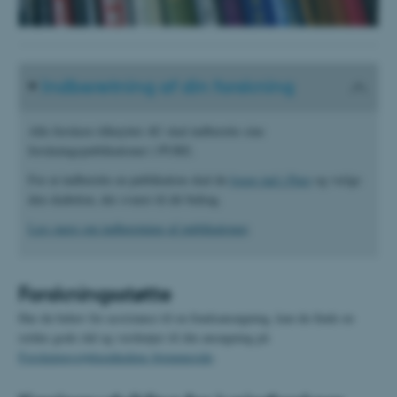
Indberetning af din forskning
Alle forskere tilknyttet AU skal indberette sine
forskningspublikationer i PURE.
For at indberette en publikation skal du
logge ind i Pure
og vælge
den skabelon, der svarer til dit bidrag.
Læs mere om indberetning af publikationer
.
Forskningsstøtte
Har du behov for assistance til en fondsansøgning, kan du finde en
række gode råd og værktøjer til din ansøgning på
Forskningsstøtteenhedens hjemmeside
.