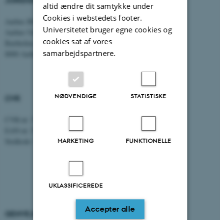
altid ændre dit samtykke under
Cookies i webstedets footer.
Aarhus BSS
E-mail:
jura@au.dk
Universitetet bruger egne cookies og
Aarhus Universitet
Tlf: 8715 0000
cookies sat af vores
Bartholins Allé 16
samarbejdspartnere.
8000 Aarhus C
NØDVENDIGE
STATISTISKE
CVR
CVR-nr: 31119103
EAN-nr: 5798000419520
Stedkode: 5211
MARKETING
FUNKTIONELLE
UKLASSIFICEREDE
Accepter alle
GENVEJE
AARHUS BSS