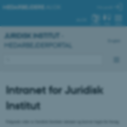
MEDARBEJDERE
.AU.DK
Min profil
AU.DK
SYSTEM
FIND
MENU
JURIDISK INSTITUT
-
English
MEDARBEJDERPORTAL
Intranet for Juridisk
Institut
Følgende sider er Juridisk Instituts intranet og kræver login for besøg.