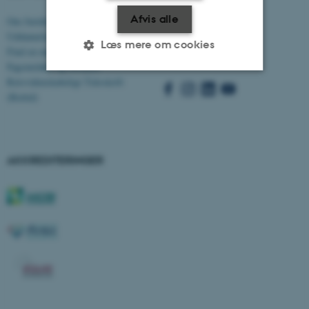
Afvis alle
Om Juridisk Institut
Besøg bss.au.dk
Uddannelser
Læs mere om cookies
Find en medarbejder
Følg os
Fagområder og forskere
Retsvidenskabeligt Tidsskrift
(Rettid)
Nødvendige
Statistiske
Marketing
Funktionelle
Uklassificerede
AKKREDITERINGER
Nødvendige cookies hjælper
med at gøre hjemmesiden
brugbar ved at aktivere nogle
grundlæggende funktioner
som navigation mm.
Hjemmesiden kan ikke
fungerer uden disse cookies.