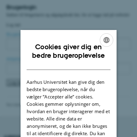
Brugerlogin
Indtast til brugernavn og adgangskode her, for at logge ind på websitet
Log ind
Brugernavn
Cookies giver dig en
ENGLISH
bedre brugeroplevelse
Adgangskode
DANISH
Aarhus Universitet kan give dig den
bedste brugeroplevelse, når du
vælger ”Accepter alle” cookies.
Cookies gemmer oplysninger om,
Revideret 01.06.2026
hvordan en bruger interagerer med et
website. Alle dine data er
anonymiseret, og de kan ikke bruges
til at identificere dig direkte. Du kan
JURIDISK INSTITUT
KONTAKT